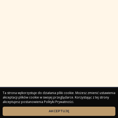
Ta strona wykorzystuje do działania pliki cookie. Możesz zmienić ustawienia
akceptacji plików cookie w swojej przeglądarce. Korzystając z tej strony
akceptujesz postanowienia Polityki Prywatności.
Strona główna
Masterclassy
Webinary
Kursy
Produkty cyfrowe
Sesje indywidualne
Zaloguj
AKCEPTUJĘ
Społeczności