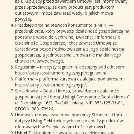
itp.). Kupujący przed zawarciem Umowy jest informowany
przez Sprzedawcę, że dany produkt jest produktem
outletowym i może zawierać wady, o jakich mowa
powyżej,
Przedsiębiorca na prawach konsumenta (PNPK) —
przedsiębiorca, który prowadzi działalność gospodarczą na
podstawie wpisu do Centralnej Ewidencji i Informacji o
Działalności Gospodarczej, chce zawrzeć Umowę ze
Sprzedawcą bezpośrednio związaną z jego działalnością
gospodarczą, a jednocześnie Umowa nie ma dla niego
charakteru zawodowego,
Regulamin – niniejszy regulamin, dostępny pod adresem
https://kursy.tarotnumerologiczny.pl/regulamin/
Platforma – platforma kursowa działająca pod adresem
https://kursy.tarotnumerologiczny.pl/,
Sprzedawca – Beata Herezo, prowadząca działalność
gospodarczą pod firmą „Usługi Ezoteryczne Beata Herezo”,
ul. Sikorskiego 16/2, 74-240 Lipiany, NIP: 853-125-31-81,
REGON: 383179924,
Umowa – umowa zawierana pomiędzy Stronami, która
dotyczy Usług Elektronicznych lub sprzedaży produktów
oferowanych w Sklepie, w tym treści cyfrowych,
Usługi Elektroniczne – wszelkie usługi elektroniczne