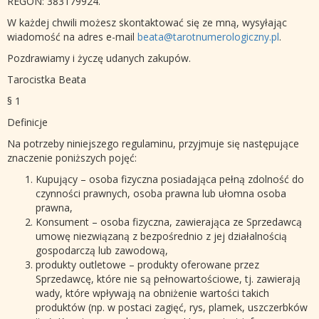
REGON: 383179924.
W każdej chwili możesz skontaktować się ze mną, wysyłając
wiadomość na adres e-mail
beata@tarotnumerologiczny.pl
.
Pozdrawiamy i życzę udanych zakupów.
Tarocistka Beata
§ 1
Definicje
Na potrzeby niniejszego regulaminu, przyjmuje się następujące
znaczenie poniższych pojęć:
Kupujący – osoba fizyczna posiadająca pełną zdolność do
czynności prawnych, osoba prawna lub ułomna osoba
prawna,
Konsument – osoba fizyczna, zawierająca ze Sprzedawcą
umowę niezwiązaną z bezpośrednio z jej działalnością
gospodarczą lub zawodową,
produkty outletowe – produkty oferowane przez
Sprzedawcę, które nie są pełnowartościowe, tj. zawierają
wady, które wpływają na obniżenie wartości takich
produktów (np. w postaci zagięć, rys, plamek, uszczerbków