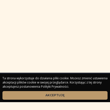
Ta strona wykorzystuje do działania pliki cookie. Możesz zmienić ustawienia
akceptacji plików cookie w swojej przeglądarce. Korzystając z tej strony
akceptujesz postanowienia Polityki Prywatności.
Strona główna
Masterclassy
Webinary
Kursy
Produkty cyfrowe
Sesje indywidualne
Zaloguj
AKCEPTUJĘ
Społeczności
O mnie - Kim jest Tarocistka Beata?