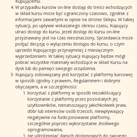
Kupującemu.
W przypadku kursów on-line dostęp do treści wchodzących
w skład kursu może być ograniczony czasowo, zgodnie z
informacjami zawartymi w opisie na stronie Sklepu. W takiej
sytuacji, po upływie wskazanego okresu czasu, Kupujący
utraci dostęp do kursu. Jeżeli dostęp do kursu on-line
przyznawany jest na czas nieoznaczony, Sprzedawca może
podjąć decyzję o wyłączeniu dostępu do kursu, o czym
uprzedzi Kupującego przynajmniej z miesięcznym
wyprzedzeniem. W takiej sytuacji Kupujący będzie mógł
pobrać wszystkie materiały wchodzące w skład Kursu na
dysk lub do pamięci swojego urządzenia.
Kupujący zobowiązany jest korzystać z platformy kursowej
w sposób zgodny z prawem, Regulaminem i dobrymi
obyczajami, a w szczególności:
korzystać z platformy w sposób niezakłócający
korzystanie z platformy przez pozostałych jej
użytkowników, nienaruszający jakichkolwiek praw,
dóbr lub interesów osób trzecich, niewpływający
negatywnie na funkcjonowanie platformy,
szczególnie poprzez wykorzystanie złośliwego
oprogramowania,
nie udostępniać danych dostępowych do swojego