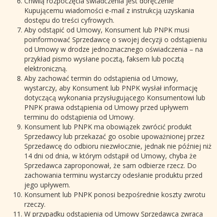
Chwilą rozpoczęcia świadczenia jest doręczenie
Kupującemu wiadomości e-mail z instrukcją uzyskania
dostępu do treści cyfrowych.
Aby odstąpić od Umowy, Konsument lub PNPK musi
poinformować Sprzedawcę o swojej decyzji o odstąpieniu
od Umowy w drodze jednoznacznego oświadczenia – na
przykład pismo wysłane pocztą, faksem lub pocztą
elektroniczną.
Aby zachować termin do odstąpienia od Umowy,
wystarczy, aby Konsument lub PNPK wysłał informację
dotyczącą wykonania przysługującego Konsumentowi lub
PNPK prawa odstąpienia od Umowy przed upływem
terminu do odstąpienia od Umowy.
Konsument lub PNPK ma obowiązek zwrócić produkt
Sprzedawcy lub przekazać go osobie upoważnionej przez
Sprzedawcę do odbioru niezwłocznie, jednak nie później niż
14 dni od dnia, w którym odstąpił od Umowy, chyba że
Sprzedawca zaproponował, że sam odbierze rzecz. Do
zachowania terminu wystarczy odesłanie produktu przed
jego upływem.
Konsument lub PNPK ponosi bezpośrednie koszty zwrotu
rzeczy.
W przypadku odstąpienia od Umowy Sprzedawca zwraca