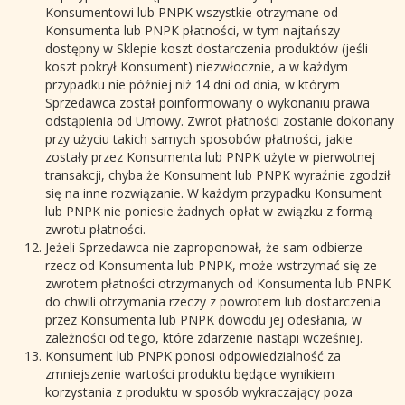
Konsumentowi lub PNPK wszystkie otrzymane od
Konsumenta lub PNPK płatności, w tym najtańszy
dostępny w Sklepie koszt dostarczenia produktów (jeśli
koszt pokrył Konsument) niezwłocznie, a w każdym
przypadku nie później niż 14 dni od dnia, w którym
Sprzedawca został poinformowany o wykonaniu prawa
odstąpienia od Umowy. Zwrot płatności zostanie dokonany
przy użyciu takich samych sposobów płatności, jakie
zostały przez Konsumenta lub PNPK użyte w pierwotnej
transakcji, chyba że Konsument lub PNPK wyraźnie zgodził
się na inne rozwiązanie. W każdym przypadku Konsument
lub PNPK nie poniesie żadnych opłat w związku z formą
zwrotu płatności.
Jeżeli Sprzedawca nie zaproponował, że sam odbierze
rzecz od Konsumenta lub PNPK, może wstrzymać się ze
zwrotem płatności otrzymanych od Konsumenta lub PNPK
do chwili otrzymania rzeczy z powrotem lub dostarczenia
przez Konsumenta lub PNPK dowodu jej odesłania, w
zależności od tego, które zdarzenie nastąpi wcześniej.
Konsument lub PNPK ponosi odpowiedzialność za
zmniejszenie wartości produktu będące wynikiem
korzystania z produktu w sposób wykraczający poza