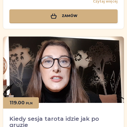
Czytaj więcej
ZAMÓW
119.00
PLN
Kiedy sesja tarota idzie jak po
gruzie