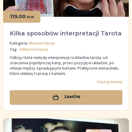
119.00
PLN
Kilka sposobów interpretacji Tarota
Kategoria:
Masterclassy
Tag:
#Masterclassy
Odkryj różne metody interpretacji rozkładów tarota, od
znaczenia pojedynczej karty, przez pozycję w układzie, po
relacje między sąsiadującymi kartami. Praktyczne wskazówki,
które ułatwią Ci pracę z kartami.
Czytaj więcej
ZAMÓW