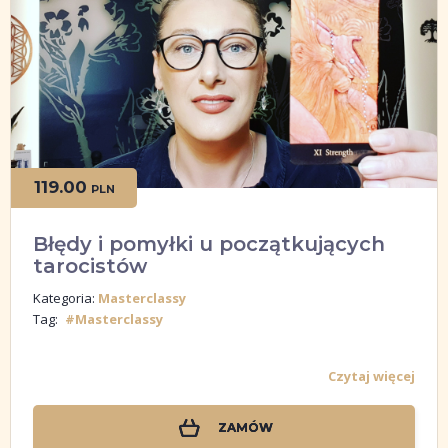
119.00
PLN
Błędy i pomyłki u początkujących
tarocistów
Kategoria:
Masterclassy
Tag:
#Masterclassy
Czytaj więcej
ZAMÓW