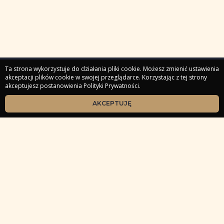
Ta strona wykorzystuje do działania pliki cookie. Możesz zmienić ustawienia
akceptacji plików cookie w swojej przeglądarce. Korzystając z tej strony
akceptujesz postanowienia Polityki Prywatności.
Strona główna
Masterclassy
Webinary
Kursy
Produkty cyfrowe
Sesje indywidualne
Zaloguj
AKCEPTUJĘ
Społeczności
O mnie - Kim jest Tarocistka Beata?
Kontakt
Reklamacje i zasady zwrotu
Polityka prywatności i plików cookies
Regulamin
Copyright 2022 Tarocistka Beata