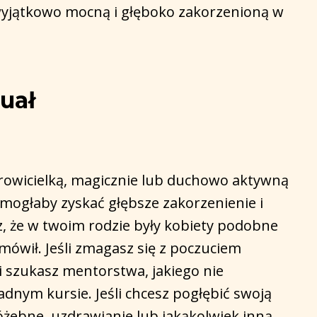
 wyjątkowo mocną i głęboko zakorzenioną w
tuał
drowicielką, magicznie lub duchowo aktywną
a mogłaby zyskać głębsze zakorzenienie i
jesz, że w twoim rodzie były kobiety podobne
e mówił. Jeśli zmagasz się z poczuciem
li szukasz mentorstwa, jakiego nie
żadnym kursie. Jeśli chcesz pogłębić swoją
óżebne, uzdrawianie lub jakąkolwiek inną