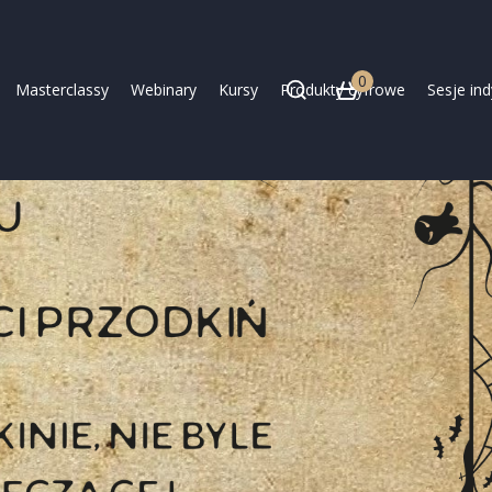
0
Masterclassy
Webinary
Kursy
Produkty cyfrowe
Sesje in
kiń